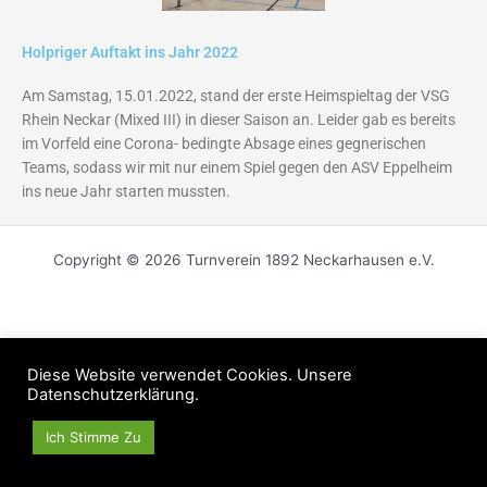
Holpriger Auftakt ins Jahr 2022
Am Samstag, 15.01.2022, stand der erste Heimspieltag der VSG
Rhein Neckar (Mixed III) in dieser Saison an. Leider gab es bereits
im Vorfeld eine Corona- bedingte Absage eines gegnerischen
Teams, sodass wir mit nur einem Spiel gegen den ASV Eppelheim
ins neue Jahr starten mussten.
Copyright © 2026 Turnverein 1892 Neckarhausen e.V.
Diese Website verwendet Cookies. Unsere
Datenschutzerklärung.
Ich Stimme Zu