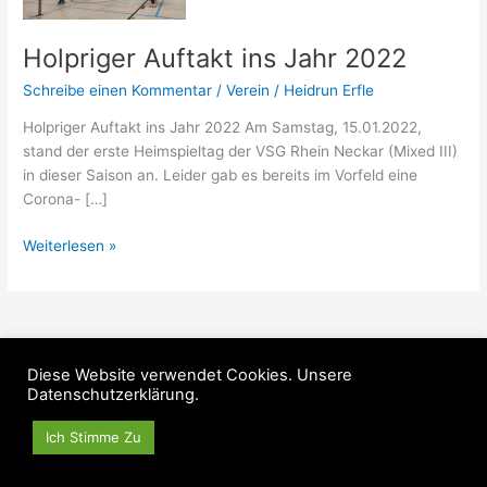
2022
Holpriger Auftakt ins Jahr 2022
Schreibe einen Kommentar
/
Verein
/
Heidrun Erfle
Holpriger Auftakt ins Jahr 2022 Am Samstag, 15.01.2022,
stand der erste Heimspieltag der VSG Rhein Neckar (Mixed III)
in dieser Saison an. Leider gab es bereits im Vorfeld eine
Corona- […]
Weiterlesen »
Diese Website verwendet Cookies. Unsere
Copyright © 2026 Turnverein 1892 Neckarhausen e.V.
Datenschutzerklärung.
Ich Stimme Zu