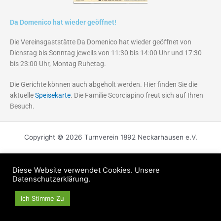
Da Domenico hat wieder geöffnet!
Die Vereinsgaststätte Da Domenico hat wieder geöffnet von
Dienstag bis Sonntag jeweils von 11:30 bis 14:00 Uhr und 17:30
bis 23:00 Uhr, Montag Ruhetag.
Die Gerichte können auch abgeholt werden. Hier finden Sie die
aktuelle
Speisekarte
. Die Familie Scorciapino freut sich auf Ihren
Besuch.
Copyright © 2026 Turnverein 1892 Neckarhausen e.V.
Diese Website verwendet Cookies. Unsere
Datenschutzerklärung.
Ich Stimme Zu