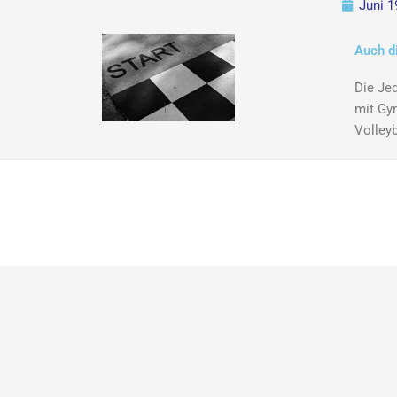
Juni 1
Auch d
Die Jed
mit Gy
Volleyb