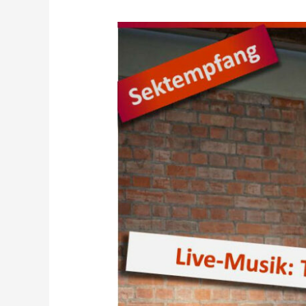
Erster
Festnachmittag
am
6.
November
2022,
ab
15:00