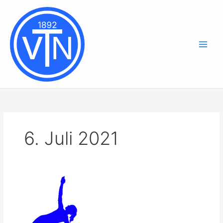
Zum
Inhalt
springen
6. Juli 2021
Be
fit
–
Mach