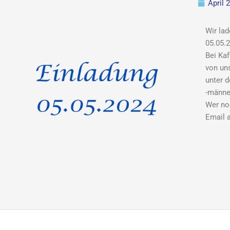
April 
Wir la
05.05.2
Bei Ka
von un
unter 
-männer
Wer noc
Email 