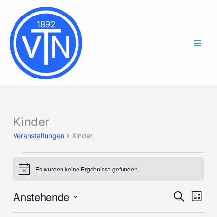
Zum
Inhalt
springen
Kinder
Veranstaltungen
Veranstaltungen
Kinder
Es wurden keine Ergebnisse gefunden.
Hinweis
Anstehende
Veranstaltung
Verans
Suche
Liste
Suche
Ansich
Datum
und
Naviga