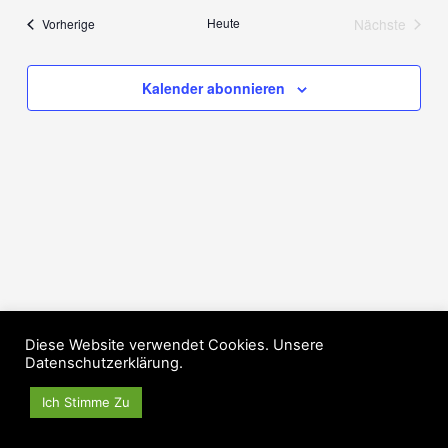
wählen.
Ansichten,
Veranstaltungen
Heute
Nächste
Vorherige
Veranstalt
Navigation
Kalender abonnieren
Diese Website verwendet Cookies. Unsere
Copyright © 2026 Turnverein 1892 Neckarhausen e.V.
Datenschutzerklärung.
Ich Stimme Zu