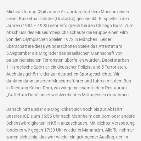
Micheal Jordan (Spitzname Air Jordan) hat dem Museum einen
seiner Basketballschuhe (Größe 54) geschenkt. Er spielte in den
Jahren (1984 – 1993) sehr erfolgreich bei den Chicago Bulls. Zum
Abschluss des Museumbesuchs schaute die Gruppe einen Film
von den Olympischen Spielen 1972 in München. Leider
überschattete diese wunderschönen Spiele das Attentat am
5.September als Mitglieder des israelischen Mannschaft von
palästinensischen Terroristen überfallen wurden. Dabei starben
11 israelische Sportler, ein deutscher Polizist und 5 Terroristen.
Auch das gehört leider zur deutschen Sportgeschichte. Wir
dankten dann unserem Museumsführer und fuhren mit dem Bus
in Richtung Kölner Dom, wo wir gemeinsam in dem Restaurant
„Gaffel am Dom“ unser wohlverdientes Mittagessen einnahmen.
Danach hatte jeder die Möglichkeit sich noch bis zur Abfahrt
unseres ICE`s um 15:55 Uhr nach Mannheim den Dom oder andere
Sehenswürdigkeiten in Köln anzuschauen. Mit leichter Verspätung
landeten wir gegen 17:30 Uhr wieder in Mannheim. Alle Teilnehmer
waren sich einig, das war wieder ein gelungener Ausflug, der im