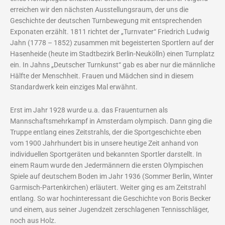
erreichen wir den nächsten Ausstellungsraum, der uns die
Geschichte der deutschen Turnbewegung mit entsprechenden
Exponaten erzählt. 1811 richtet der „Turnvater“ Friedrich Ludwig
Jahn (1778 – 1852) zusammen mit begeisterten Sportlern auf der
Hasenheide (heute im Stadtbezirk Berlin-Neukölln) einen Turnplatz
ein. In Jahns „Deutscher Turnkunst“ gab es aber nur die männliche
Hälfte der Menschheit. Frauen und Mädchen sind in diesem
Standardwerk kein einziges Mal erwähnt.
Erst im Jahr 1928 wurde u.a. das Frauenturnen als
Mannschaftsmehrkampf in Amsterdam olympisch. Dann ging die
Truppe entlang eines Zeitstrahls, der die Sportgeschichte eben
vom 1900 Jahrhundert bis in unsere heutige Zeit anhand von
individuellen Sportgeräten und bekannten Sportler darstellt. In
einem Raum wurde den Jedermännern die ersten Olympischen
Spiele auf deutschem Boden im Jahr 1936 (Sommer Berlin, Winter
Garmisch-Partenkirchen) erläutert. Weiter ging es am Zeitstrahl
entlang. So war hochinteressant die Geschichte von Boris Becker
und einem, aus seiner Jugendzeit zerschlagenen Tennisschläger,
noch aus Holz.