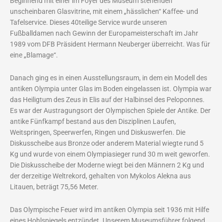
Beginnend mit einer im Foyer des Museum stehenden
unscheinbaren Glasvitrine, mit einem „hässlichen“ Kaffee- und
Tafelservice. Dieses 40teilige Service wurde unseren
Fußballdamen nach Gewinn der Europameisterschaft im Jahr
1989 vom DFB Präsident Hermann Neuberger überreicht. Was für
eine „Blamage“.
Danach ging es in einen Ausstellungsraum, in dem ein Modell des
antiken Olympia unter Glas im Boden eingelassen ist. Olympia war
das Heiligtum des Zeus in Elis auf der Halbinsel des Peloponnes.
Es war der Austragungsort der Olympischen Spiele der Antike. Der
antike Fünfkampf bestand aus den Disziplinen Laufen,
Weitspringen, Speerwerfen, Ringen und Diskuswerfen. Die
Diskusscheibe aus Bronze oder anderem Material wiegte rund 5
Kg und wurde von einem Olympiasieger rund 30 m weit geworfen.
Die Diskusscheibe der Moderne wiegt bei den Männern 2 Kg und
der derzeitige Weltrekord, gehalten von Mykolos Alekna aus
Litauen, beträgt 75,56 Meter.
Das Olympische Feuer wird im antiken Olympia seit 1936 mit Hilfe
eines Hohlspiegels entzündet. Unserem Museumsführer folgend